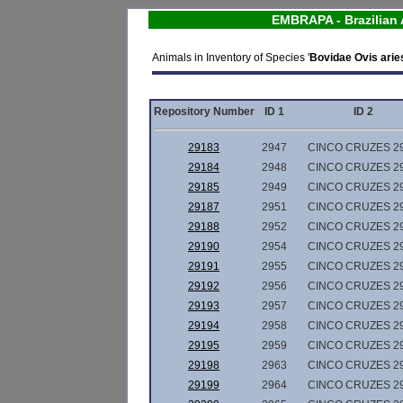
EMBRAPA - Brazilian 
Animals in Inventory of Species '
Bovidae Ovis arie
Repository Number
ID 1
ID 2
29183
2947
CINCO CRUZES 2
29184
2948
CINCO CRUZES 2
29185
2949
CINCO CRUZES 2
29187
2951
CINCO CRUZES 2
29188
2952
CINCO CRUZES 2
29190
2954
CINCO CRUZES 2
29191
2955
CINCO CRUZES 2
29192
2956
CINCO CRUZES 2
29193
2957
CINCO CRUZES 2
29194
2958
CINCO CRUZES 2
29195
2959
CINCO CRUZES 2
29198
2963
CINCO CRUZES 2
29199
2964
CINCO CRUZES 2