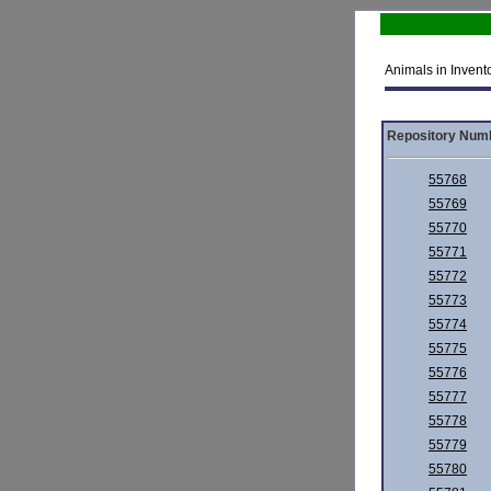
Animals in Invento
Repository Num
55768
55769
55770
55771
55772
55773
55774
55775
55776
55777
55778
55779
55780