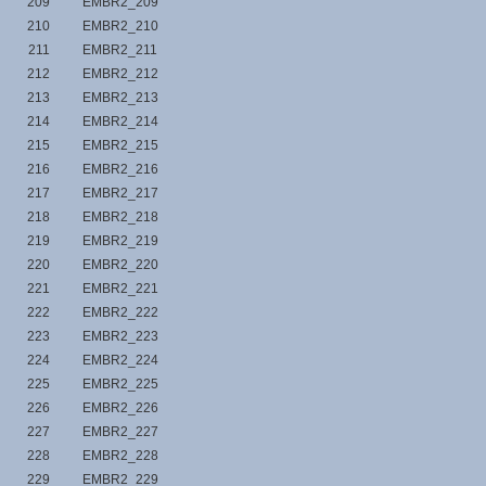
209
EMBR2_209
210
EMBR2_210
211
EMBR2_211
212
EMBR2_212
213
EMBR2_213
214
EMBR2_214
215
EMBR2_215
216
EMBR2_216
217
EMBR2_217
218
EMBR2_218
219
EMBR2_219
220
EMBR2_220
221
EMBR2_221
222
EMBR2_222
223
EMBR2_223
224
EMBR2_224
225
EMBR2_225
226
EMBR2_226
227
EMBR2_227
228
EMBR2_228
229
EMBR2_229