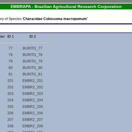
EMBRAPA - Brazilian Agricultural Research Corporation
ry of Species '
Characidae Colossoma macropomum'
ber
ID 1
ID 2
77
BURITI1_77
78
BURITI1_78
79
BURITI1_79
80
BURITI1_80
81
BURITI1_81
201
EMBR2_201
202
EMBR2_202
203
EMBR2_203
204
EMBR2_204
205
EMBR2_205
206
EMBR2_206
207
EMBR2_207
208
EMBR2_208