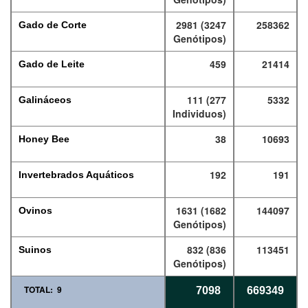
2981 (3247
258362
Gado de Corte
Genótipos)
459
21414
Gado de Leite
111 (277
5332
Galináceos
Individuos)
38
10693
Honey Bee
192
191
Invertebrados Aquáticos
1631 (1682
144097
Ovinos
Genótipos)
832 (836
113451
Suinos
Genótipos)
TOTAL: 9
7098
669349