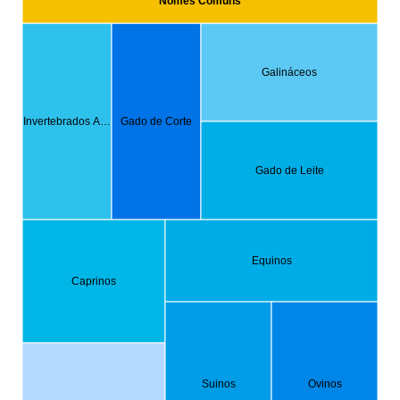
Nomes Comuns
Galináceos
Invertebrados A…
Gado de Corte
Gado de Leite
Equinos
Caprinos
Suinos
Ovinos